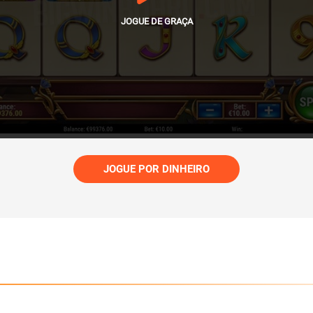
JOGUE DE GRAÇA
JOGUE POR DINHEIRO