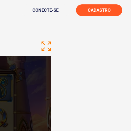
CONECTE-SE
CADASTRO