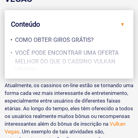
Conteúdo
COMO OBTER GIROS GRÁTIS?
VOCÊ PODE ENCONTRAR UMA OFERTA
MELHOR DO QUE O CASSINO VULKAN
VEGAS?
Atualmente, os cassinos on-line estão se tornando uma
forma cada vez mais interessante de entretenimento,
especialmente entre usuários de diferentes faixas
etárias. Ao longo do tempo, eles têm oferecido a todos
os usuários realmente muitos bônus ou recompensas
interessantes além do bônus de inscrição na
Vulkan
Vegas
. Um exemplo de tais atividades são,