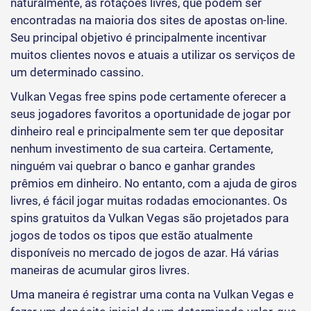
naturalmente, as rotações livres, que podem ser
encontradas na maioria dos sites de apostas on-line.
Seu principal objetivo é principalmente incentivar
muitos clientes novos e atuais a utilizar os serviços de
um determinado cassino.
Vulkan Vegas free spins pode certamente oferecer a
seus jogadores favoritos a oportunidade de jogar por
dinheiro real e principalmente sem ter que depositar
nenhum investimento de sua carteira. Certamente,
ninguém vai quebrar o banco e ganhar grandes
prêmios em dinheiro. No entanto, com a ajuda de giros
livres, é fácil jogar muitas rodadas emocionantes. Os
spins gratuitos da Vulkan Vegas são projetados para
jogos de todos os tipos que estão atualmente
disponíveis no mercado de jogos de azar. Há várias
maneiras de acumular giros livres.
Uma maneira é registrar uma conta na Vulkan Vegas e