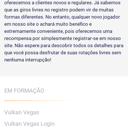
oferecemos a clientes novos e regulares. Já sabemos
que as giros livres no registro podem vir de muitas
formas diferentes. No entanto, qualquer novo jogador
em nosso site o achará muito benéfico e
extremamente conveniente, pois oferecemos uma
recompensa por simplesmente registrar-se em nosso
site. Não espere para descobrir todos os detalhes para
que você possa desfrutar de suas rotações livres sem
nenhuma interrupção!
EM FORMAÇÃO
Vulkan Vegas
Vulkan Vegas Login